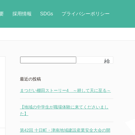
要
採用情報
SDGs
プライバシーポリシー
検
索
最近の投稿
まつだい棚田ストーリー4 ～耕して天に至る～
【地域の中学生が職場体験に来てくださいまし
た】
第42回 十日町・津南地域建設産業安全大会の開