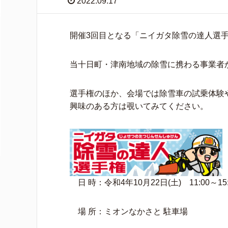
2022.09.17
開催3回目となる「ニイガタ除雪の達人選
当十日町・津南地域の除雪に携わる事業者
選手権のほか、会場では除雪車の試乗体験
興味のある方は覗いてみてください。
日 時：令和4年10月22日(土) 11:00～15:
場 所：ミオンなかさと 駐車場